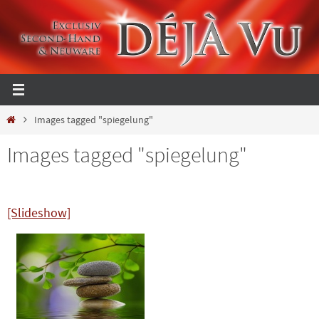
Zum
Inhalt
springen
Start
Images tagged "spiegelung"
Images tagged "spiegelung"
[Slideshow]