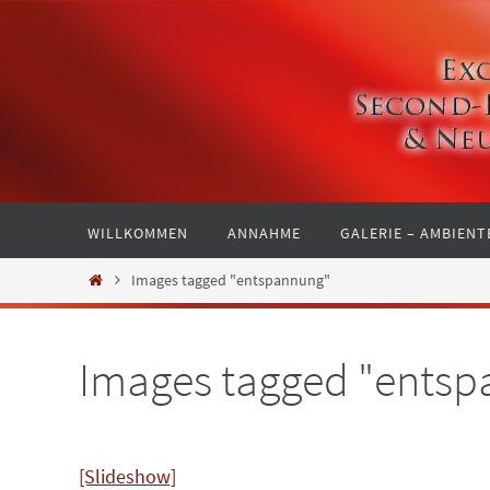
Zum
Inhalt
springen
Zum
WILLKOMMEN
ANNAHME
GALERIE – AMBIENT
Inhalt
springen
Start
Images tagged "entspannung"
Images tagged "ents
[Slideshow]