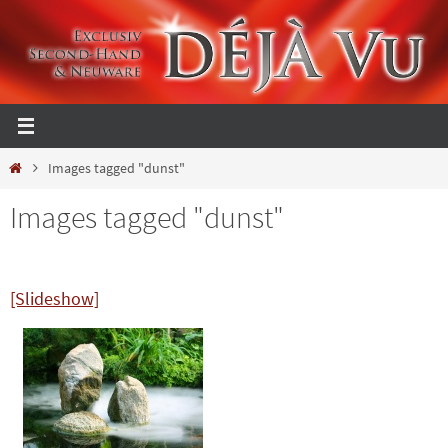
Zum
Inhalt
springen
Start
Images tagged "dunst"
Images tagged "dunst"
[Slideshow]