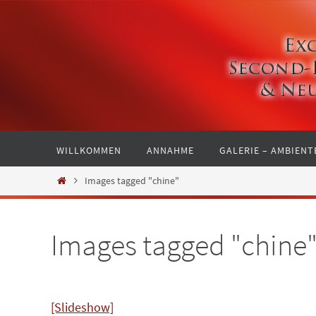
Zum
Inhalt
springen
Zum
WILLKOMMEN
ANNAHME
GALERIE – AMBIENT
Inhalt
springen
Start
Images tagged "chine"
Images tagged "chine
[Slideshow]