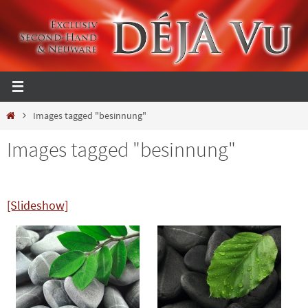
Zum
Inhalt
springen
Start
Images tagged "besinnung"
Images tagged "besinnung"
[Slideshow]