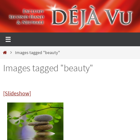
Zum
Inhalt
springen
Start
Images tagged "beauty"
Images tagged "beauty"
[Slideshow]